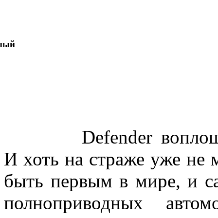
ный
Defender вопло
И хоть на страже уже не м
быть первым в мире, и с
полноприводных автом