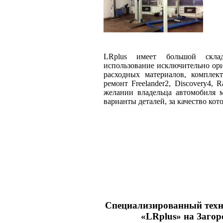
LRplus имеет большой склад
использование исключительно ор
расходных материалов, комплек
ремонт Freelander2, Discovery4,
желании владельца автомобиля 
варианты деталей, за качество кот
Специализированный техн
«LRplus» на Загоро