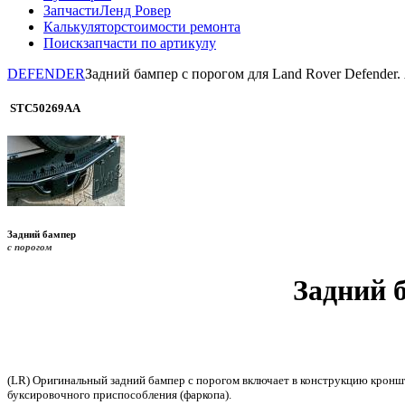
Запчасти
Ленд Ровер
Калькулятор
стоимости ремонта
Поиск
запчасти по артикулу
DEFENDER
Задний бампер с порогом для Land Rover Defende
STC50269АА
Задний бампер
с порогом
Задний 
(LR) Оригинальный задний бампер с порогом включает в конструкцию кронш
буксировочного приспособления (фаркопа).