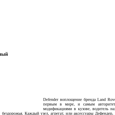
ный
Defender воплощение бренда Land Rove
первым в мире, и самым авторите
модификациями в кузове, водитель на
бездорожья. Каждый узел, агрегат, или аксессуары Дефендер,