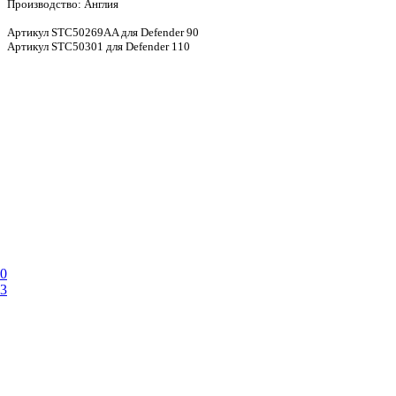
Производство: Англия
Артикул STC50269AA для Defender 90
Артикул STC50301 для Defender 110
10
13