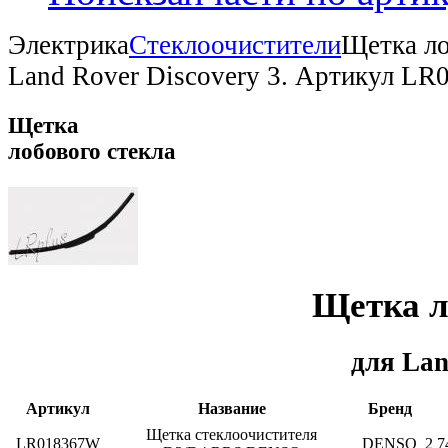
Электрика
Стеклоочистители
Щетка ло
Land Rover Discovery 3. Артикул LR
Щетка
лобового стекла
Щетка л
для Lan
Артикул
Название
Бренд
Щетка стеклоочистителя
LR018367W
DENSO
2 7