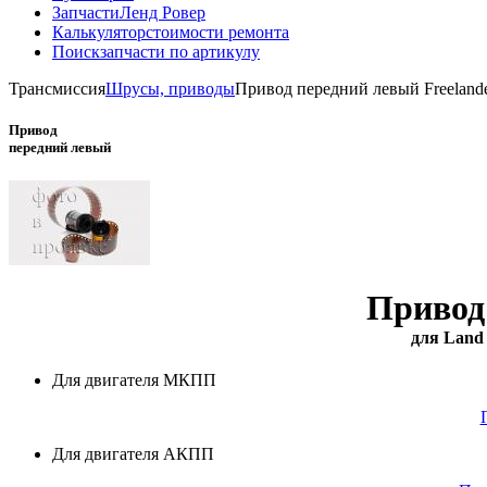
Запчасти
Ленд Ровер
Калькулятор
стоимости ремонта
Поиск
запчасти по артикулу
Трансмиссия
Шрусы, приводы
Привод передний левый Freeland
Привод
передний левый
Привод
для Land 
Для двигателя МКПП
Для двигателя АКПП