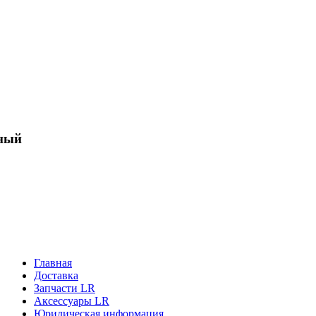
ный
Главная
Доставка
Запчасти LR
Аксессуары LR
Юридическая информация