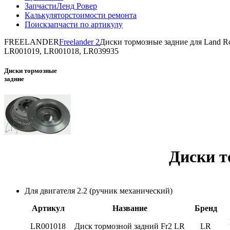
Запчасти
Ленд Ровер
Калькулятор
стоимости ремонта
Поиск
запчасти по артикулу
FREELANDER
Freelander 2
Диски тормозные задние для Land Ro
LR001019, LR001018, LR039935
Диски тормозные
задние
Диски т
Для двигателя 2.2 (ручник механический)
Артикул
Название
Бренд
LR001018
Диск тормозной задний Fr2 LR
LR