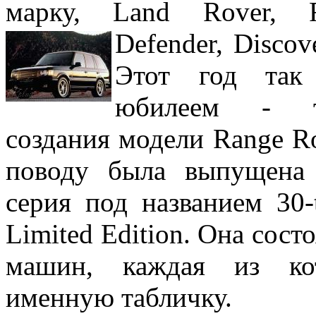
марку, Land Rover, R
Defender, Discove
Этот год так
юбилеем - тр
создания модели Range R
поводу была выпущена 
серия под названием 30-
Limited Edition. Она сост
машин, каждая из ко
именную табличку.