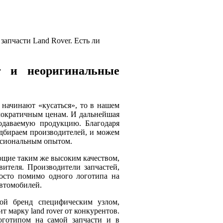
апчасти Land Rover. Есть ли
r и неоригинальные
 начинают «кусаться», то в нашем
мократичным ценам. И дальнейшая
одаваемую продукцию. Благодаря
дбираем производителей, и можем
ессиональным опытом.
ающие таким же высоким качеством,
вителя. Производители запчастей,
осто помимо одного логотипа на
автомобилей.
вой бренд специфическим узлом,
т марку land rover от конкурентов.
готипом на самой запчасти и в