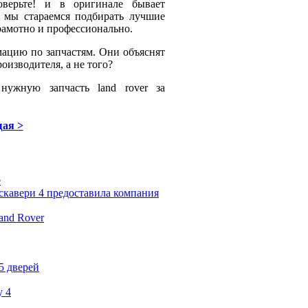
оверьте! и в оригинале бывает
 мы стараемся подбирать лучшие
рамотно и профессионально.
ацию по запчастям. Они объяснят
роизводителя, а не того?
нужную запчасть land rover за
ая >
e
скавери 4 предоставила компания
and Rover
5 дверей
y 4