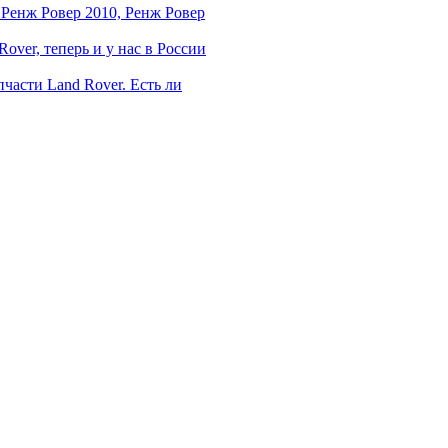
 Ренж Ровер 2010, Ренж Ровер
over, теперь и у нас в России
части Land Rover. Есть ли