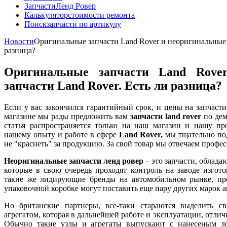
Запчасти
Ленд Ровер
Калькулятор
стоимости ремонта
Поиск
запчасти по артикулу
Новости
Оригинальные запчасти Land Rover и неоригинальные з
разница?
Оригинальные запчасти Land Rove
запчасти Land Rover. Есть ли разница?
Если у вас закончился гарантийный срок, и цены на запчасти
магазине мы рады предложить вам
запчасти land rover
по де
статья распространяется только на наш магазин и нашу пр
нашему опыту и работе в сфере
Land Rover,
мы тщательно по
не "краснеть" за продукцию. За свой товар мы отвечаем проф
Неоригинальные запчасти ленд ровер
– это запчасти, облад
которые в свою очередь проходят контроль на заводе изгото
такие же лидирующие бренды на автомобильном рынке, пр
упаковочной коробке могут поставить еще пару других марок 
Но британские партнеры, все-таки стараются выделить с
агрегатом, которая в дальнейшей работе и эксплуатации, отличи
Обычно такие узлы и агрегаты выпускают с нанесеным ло