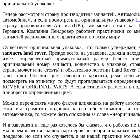
оригинальной упаковке.
Теперь рассмотрим страну производителя запчастей. Автомоби
автомобилем, и если посмотреть на оригинальную упаковку
L
страну производителя Англия (UK), там может стоять как 
Германия. Компания Лендровер работает практически со мн
запчастей расположенных практически по всему миру.
Существует оригинальная упаковка, что только утверждает
запчасть land rover
. Прежде всего, на упаковке, должна наход
имеет определенный прямоугольный размер белого цве
оригинальный номер запчасти, количество в упаковке, стра
страна может и не стоять) и обязательно логотип Land Rover. 
залит цвет. Обычно цвет зеленый и красный, реже желты
посмотреть на этикетку, то будут проглядываться определе
ROVER и ORIGINAL PARTS. А если этикетку разместить под 
приобрести определенный цвет.
Можно перечислять много фактов влияющих на работу автомоб
если вы грамотно подошли к его обслуживанию, и по
автомеханика, то можете быть спокойны за слова «неоригиналь
И в завершении, еще раз хотелось бы сказать, что работая не 
мы знаем качество наших партнеров по неоригинальным запча
подделок, но если это случается, и на нашей практике это был