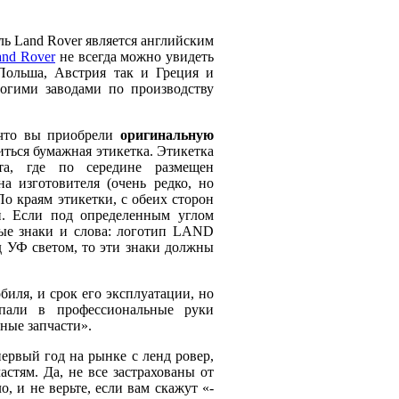
ль Land Rover является английским
and Rover
не всегда можно увидеть
Польша, Австрия так и Греция и
огими заводами по производству
, что вы приобрели
оригинальную
иться бумажная этикетка. Этикетка
та, где по середине размещен
на изготовителя (очень редко, но
По краям этикетки, с обеих сторон
й. Если под определенным углом
нные знаки и слова: логотип LAND
УФ светом, то эти знаки должны
иля, и срок его эксплуатации, но
пали в профессиональные руки
ные запчасти».
первый год на рынке с ленд ровер,
стям. Да, не все застрахованы от
о, и не верьте, если вам скажут «-