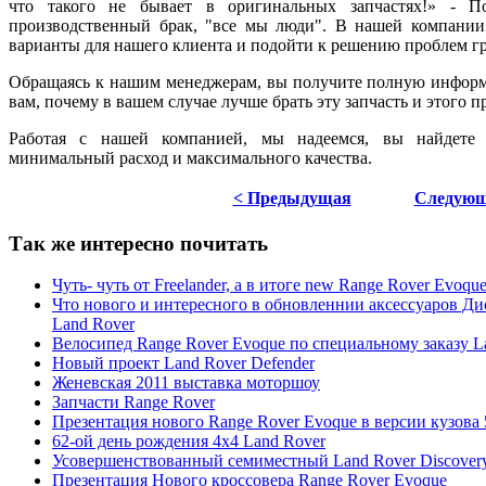
что такого не бывает в оригинальных запчастях!» - П
производственный брак, "все мы люди". В нашей компании
варианты для нашего клиента и подойти к решению проблем г
Обращаясь к нашим менеджерам, вы получите полную информ
вам, почему в вашем случае лучше брать эту запчасть и этого п
Работая с нашей компанией, мы надеемся, вы найдете 
минимальный расход и максимального качества.
< Предыдущая
Следующ
Так же интересно почитать
Чуть- чуть от Freelander, а в итоге new Range Rover Evoqu
Что нового и интересного в обновленнии аксессуаров Ди
Land Rover
Велосипед Range Rover Evoque по специальному заказу L
Новый проект Land Rover Defender
Женевская 2011 выставка моторшоу
Запчасти Range Rover
Презентация нового Range Rover Evoque в версии кузова 
62-ой день рождения 4x4 Land Rover
Усовершенствованный семиместный Land Rover Discover
Презентация Нового кроссовера Range Rover Evoque