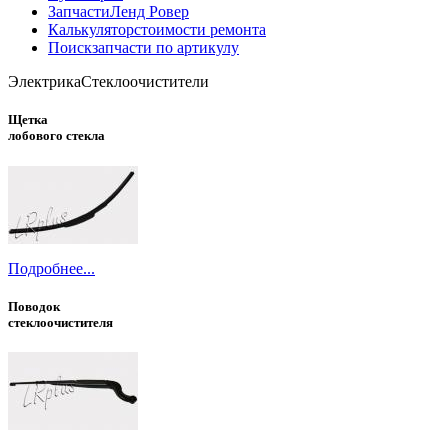
Запчасти
Ленд Ровер
Калькулятор
стоимости ремонта
Поиск
запчасти по артикулу
Электрика
Стеклоочистители
Щетка
лобового стекла
Подробнее...
Поводок
стеклоочистителя