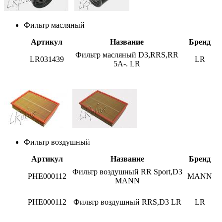
Фильтр масляный
Артикул
Название
Бренд
Фильтр масляный D3,RRS,RR
LR031439
LR
5A-. LR
Фильтр воздушный
Артикул
Название
Бренд
Фильтр воздушный RR Sport,D3
PHE000112
MANN
MANN
PHE000112
Фильтр воздушный RRS,D3 LR
LR